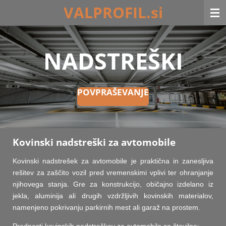
VALPROFIL.si
Skip
to
main
content
NADSTREŠKI
POVPRAŠEVANJE
Kovinski nadstreški za avtomobile
Kovinski nadstrešek za avtomobile je praktična in zanesljiva
rešitev za zaščito vozil pred vremenskimi vplivi ter ohranjanje
njihovega stanja. Gre za konstrukcijo, običajno izdelano iz
jekla, aluminija ali drugih vzdržljivih kovinskih materialov,
namenjeno pokrivanju parkirnih mest ali garaž na prostem.