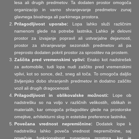
lesa ali drugih predmetov. Ta dodaten prostor omogoča
organizacijo in varno shranjevanje predmetov zunaj
glavnega bivalnega ali parkirnega prostora.
Prilagodljivost uporabe:
Lopa lahko služi različnim
namenom glede na potrebe lastnika. Lahko je delovni
prostor za izvajanje popravil ali ustvarjalne dejavnosti,
prostor za shranjevanje sezonskih predmetov ali pa
preprosto dodaten pokrit prostor za sprostitev na prostem.
Zaščita pred vremenskimi vplivi:
Enako kot nadstrešek
za avtomobile, tudi lopa nudi zaščito pred vremenskimi
vplivi, kot so sonce, dež, sneg ali toča. To omogoča daljšo
življenjsko dobo shranjenih predmetov in dodatno zaščito
vozil ali drugih dragocenosti.
Prilagodljivost in oblikovalske možnosti:
Lope ob
nadstrešku so na voljo v različnih velikostih, oblikah in
materialih, kar omogoča prilagoditev glede na prostorske
omejitve, arhitekturni slog in estetske preference lastnika.
Povečana vrednost nepremičnine:
Dodatek lope k
nadstrešku lahko poveča vrednost nepremičnine, saj
povečuje funkcionalnost zunanjega prostora, kar je