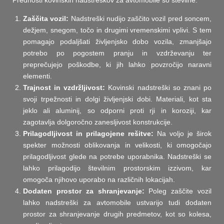
Prednosti kovinskih nadstreškov za avtomobile so številne:
Zaščita vozil:
Nadstreški nudijo zaščito vozil pred soncem,
dežjem, snegom, točo in drugimi vremenskimi vplivi. S tem
pomagajo podaljšati življenjsko dobo vozila, zmanjšajo
potrebo po pogostem pranju in vzdrževanju ter
preprečujejo poškodbe, ki jih lahko povzročijo naravni
elementi.
Trajnost in vzdržljivost:
Kovinski nadstreški so znani po
svoji trpežnosti in dolgi življenjski dobi. Materiali, kot sta
jeklo ali aluminij, so odporni proti rji in koroziji, kar
zagotavlja dolgoročno zanesljivost konstrukcije.
Prilagodljivost in prilagojene rešitve:
Na voljo je širok
spekter možnosti oblikovanja in velikosti, ki omogočajo
prilagodljivost glede na potrebe uporabnika. Nadstreški se
lahko prilagodijo številnim prostorskim izzivom, kar
omogoča njihovo uporabo na različnih lokacijah.
Dodaten prostor za shranjevanje:
Poleg zaščite vozil
lahko nadstreški za avtomobile ustvarijo tudi dodaten
prostor za shranjevanje drugih predmetov, kot so kolesa,