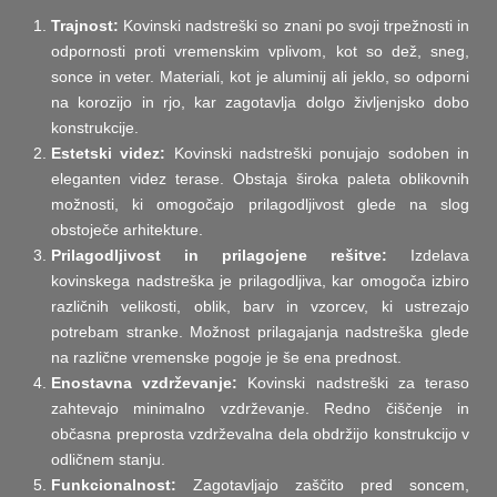
Trajnost:
Kovinski nadstreški so znani po svoji trpežnosti in
odpornosti proti vremenskim vplivom, kot so dež, sneg,
sonce in veter. Materiali, kot je aluminij ali jeklo, so odporni
na korozijo in rjo, kar zagotavlja dolgo življenjsko dobo
konstrukcije.
Estetski videz:
Kovinski nadstreški ponujajo sodoben in
eleganten videz terase. Obstaja široka paleta oblikovnih
možnosti, ki omogočajo prilagodljivost glede na slog
obstoječe arhitekture.
Prilagodljivost in prilagojene rešitve:
Izdelava
kovinskega nadstreška je prilagodljiva, kar omogoča izbiro
različnih velikosti, oblik, barv in vzorcev, ki ustrezajo
potrebam stranke. Možnost prilagajanja nadstreška glede
na različne vremenske pogoje je še ena prednost.
Enostavna vzdrževanje:
Kovinski nadstreški za teraso
zahtevajo minimalno vzdrževanje. Redno čiščenje in
občasna preprosta vzdrževalna dela obdržijo konstrukcijo v
odličnem stanju.
Funkcionalnost:
Zagotavljajo zaščito pred soncem,