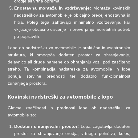
orodje ali vrtna oprema.
Enostavna montaža in vzdrževanje:
Montaža kovinskih
nadstreškov za avtomobile je običajno precej enostavna in
hitra. Poleg tega zahtevajo minimalno vzdrževanje, kar
vključuje občasno čiščenje in preverjanje morebitnih potreb
po popravilih.
Lopa ob nadstrešku za avtomobile je praktična in vsestranska
struktura, ki omogoča dodaten prostor za shranjevanje,
delavnico ali druge namene ob ohranjanju vozil pod zaščiteno
streho. Ta kombinacija nadstreška za avtomobile in lope
ponuja številne prednosti ter dodatno funkcionalnost
zunanjega prostora.
Kovinski nadstreški za avtomobile z lopo
Glavne značilnosti in prednosti lope ob nadstrešku za
avtomobile so:
Dodaten shranjevalni prostor:
Lopa zagotavlja dodaten
prostor za shranjevanje orodja, vrtnega pohištva, koles,